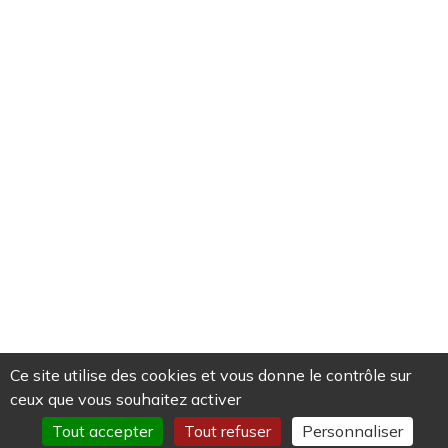
lundi, mercredi et vendredi
de 14h à 17h
du 1/7 au 31/8
: accueil uniquement
le jeudi de 14h à 17h
dans le hall du musée
Par courriel
NEWSLETTERS
Chaque semaine "Bruits de coursive"
Chaque trimestre "Culture maritime et patrimoine"
Ce site utilise des cookies et vous donne le contrôle sur
ceux que vous souhaitez activer
Tout accepter
Tout refuser
Personnaliser