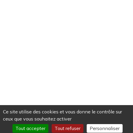
lundi, mercredi et vendredi
de 14h à 17h
du 1/7 au 31/8
: accueil uniquement
le jeudi de 14h à 17h
dans le hall du musée
Par courriel
NEWSLETTERS
Chaque semaine "Bruits de coursive"
Chaque trimestre "Culture maritime et patrimoine"
Ce site utilise des cookies et vous donne le contrôle sur
ceux que vous souhaitez activer
Tout accepter
Tout refuser
Personnaliser