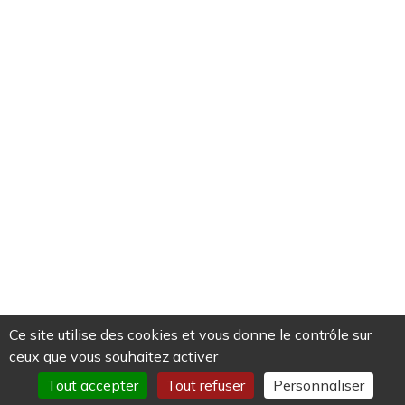
lundi, mercredi et vendredi
de 14h à 17h
du 1/7 au 31/8
: accueil uniquement
le jeudi de 14h à 17h
dans le hall du musée
Par courriel
NEWSLETTERS
Chaque semaine "Bruits de coursive"
Chaque trimestre "Culture maritime et patrimoine"
Ce site utilise des cookies et vous donne le contrôle sur
ceux que vous souhaitez activer
Tout accepter
Tout refuser
Personnaliser